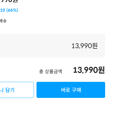
010 (66%)
배송
13,990
원
13,990
원
총 상품금액
니 담기
바로 구매