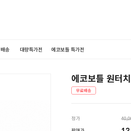
기배송
대량특가전
에코보틀 특가전
에코보틀 원터치
무료배송
정가
40,
13
판매가