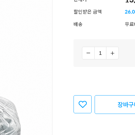
할인받은 금액
26,
배송
무료
장바구